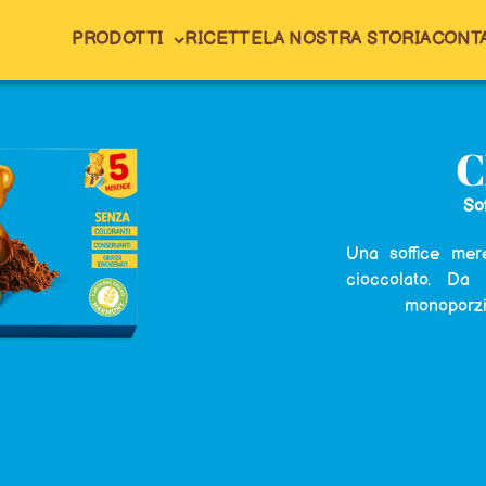
PRODOTTI
RICETTE
LA NOSTRA STORIA
CONTA
C
Sof
Una soffice mer
cioccolato. Da
monoporzio