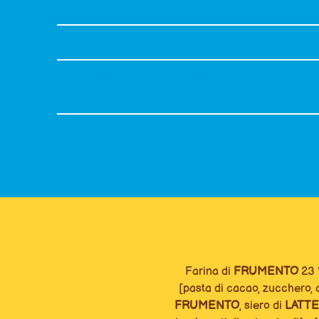
MORBIDO IMPASTO
RIPIENO AL CIOCCOLATO CON UN PIZZI
SENZA CONSERVANTI, COLORANTI 
IDROGENATI
IN COMODE MONOPORZION
Farina di
FRUMENTO
23 %
[pasta di cacao, zucchero, c
FRUMENTO
, siero di
LATTE