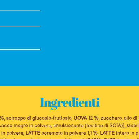
CO DI CACAO
E GRASSI
I
Ingredienti
, sciroppo di glucosio-fruttosio,
UOVA
12 %, zucchero, olio di
acao magro in polvere, emulsionante (lecitine di SOIA)], stabil
in polvere,
LATTE
scremato in polvere 1,1 %,
LATTE
intero in p