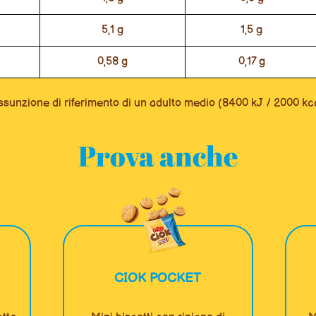
5,1 g
1,5 g
0,58 g
0,17 g
ssunzione di riferimento di un adulto medio (8400 kJ / 2000 kca
Prova anche
CIOK POCKET