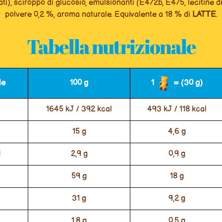
fati), sciroppo di glucosio, emulsionanti (E472b, E475, lecitine d
polvere 0,2 %, aroma naturale. Equivalente a 18 % di
LATTE
.
Tabella nutrizionale
le
100 g
1
= (30 g)
1645 kJ / 392 kcal
493 kJ / 118 kcal
15 g
4,6 g
i
2,9 g
0,9 g
59 g
18 g
31 g
9,2 g
1,8 g
0,5 g