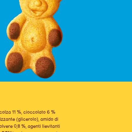
 colza 11 %, cioccolato 6 %
izzante (glicerolo), amido di
olvere 0,8 %, agenti lievitanti