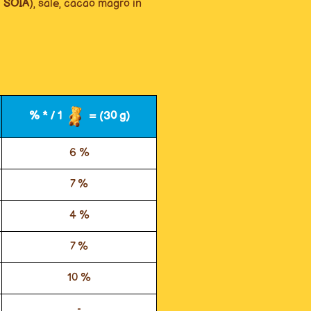
i
SOIA
), sale, cacao magro in
% * / 1
= (30 g)
6 %
7 %
4 %
7 %
10 %
-