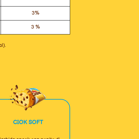
3%
3 %
l).
CIOK SOFT